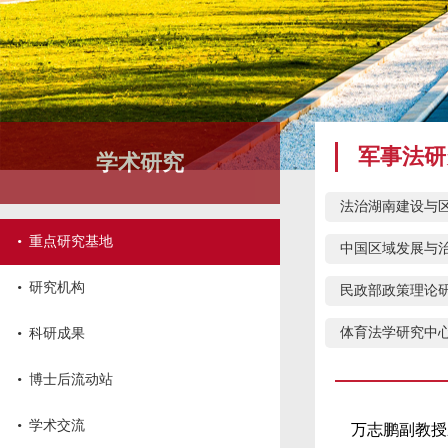
军事法研
学术研究
法治湖南建设与
·
重点研究基地
中国区域发展与
·
研究机构
民政部政策理论
·
体育法学研究中
科研成果
·
博士后流动站
·
学术交流
万志鹏副教授