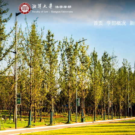
首页
学部概况
新
学部简介
现任领导
机构设置
学部宣传片
部长寄语