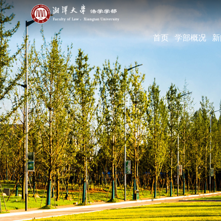
首页
学部概况
新
学部简介
现任领导
机构设置
学部宣传片
部长寄语