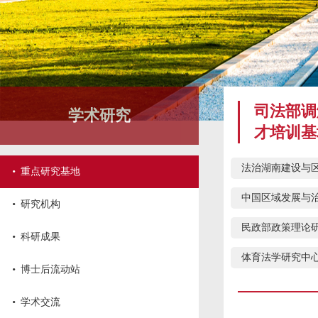
司法部调
学术研究
才培训基
·
法治湖南建设与
重点研究基地
中国区域发展与
·
研究机构
民政部政策理论
·
科研成果
体育法学研究中
·
博士后流动站
·
学术交流