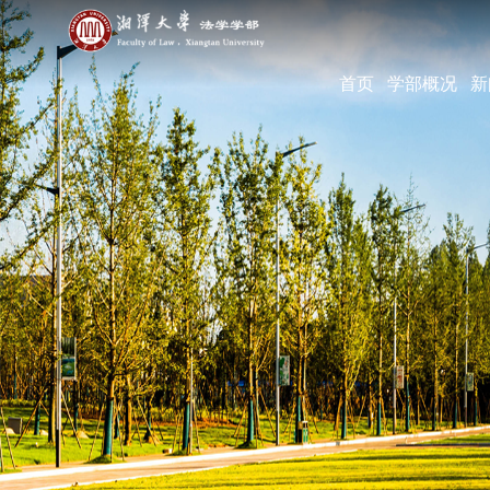
首页
学部概况
新
学部简介
现任领导
机构设置
学部宣传片
部长寄语