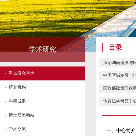
目录
学术研究
法治湖南建设与
·
重点研究基地
中国区域发展与
·
研究机构
民政部政策理论
·
体育法学研究中
科研成果
·
博士后流动站
·
学术交流
一、中心简介