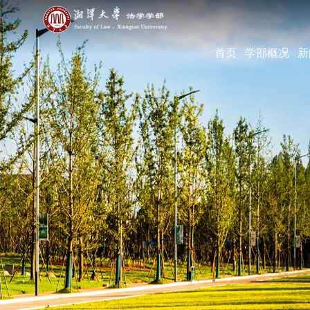
首页
学部概况
新
学部简介
现任领导
机构设置
学部宣传片
部长寄语