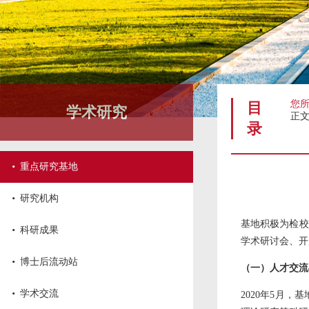
您
目
学术研究
正
录
·
重点研究基地
·
研究机构
基地积极为检校
·
科研成果
学术研讨会、开
·
博士后流动站
（一）人才交流
·
学术交流
2020年5月