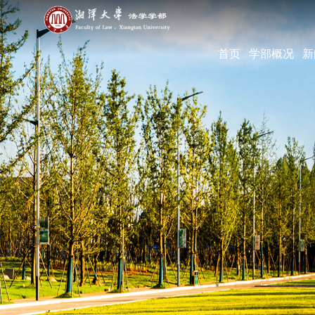
首页
学部概况
新
学部简介
现任领导
机构设置
学部宣传片
部长寄语