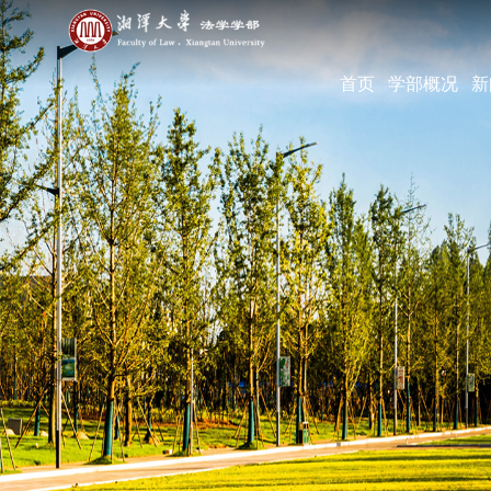
首页
学部概况
新
学部简介
现任领导
机构设置
学部宣传片
部长寄语