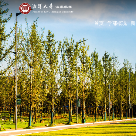
首页
学部概况
新
学部简介
现任领导
机构设置
学部宣传片
部长寄语