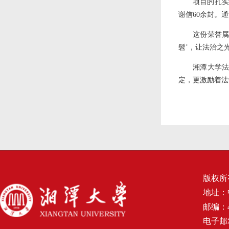
项目的扎实
谢信60余封。
这份荣誉属
髫’，让法治之
湘潭大学
定，更激励着法
版权所
地址：
邮编：4
电子邮箱