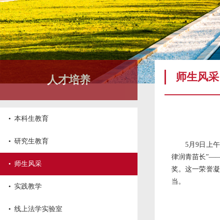
师生风采
人才培养
·
本科生教育
·
研究生教育
5月9日上
律润青苗长”—
·
师生风采
奖。这一荣誉凝
当。
·
实践教学
·
线上法学实验室