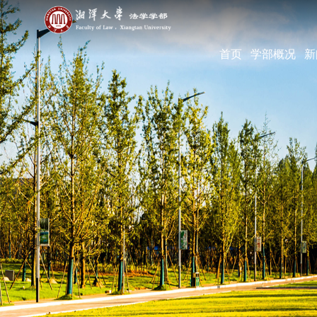
首页
学部概况
新
学部简介
现任领导
机构设置
学部宣传片
部长寄语