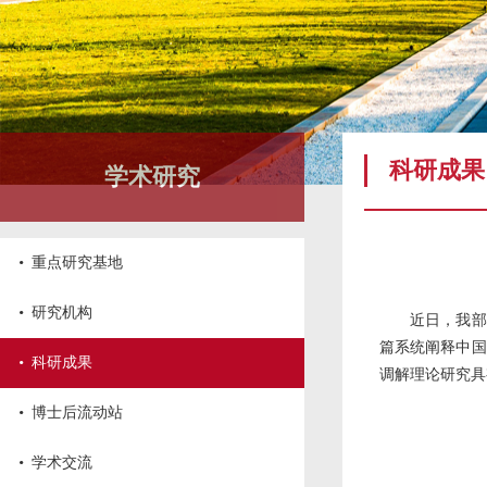
科研成果
学术研究
·
重点研究基地
·
研究机构
近日，我部
篇系统阐释中国
·
科研成果
调解理论研究具
·
博士后流动站
·
学术交流