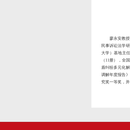
廖永安教授
民事诉讼法学研
大学）基地主任
（11册），全
盾纠纷多元化解
调解年度报告》
究奖一等奖，并被翻